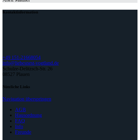
Kontaktinformation
+49 151-21668054
info@liebesnest-vogtland.de
Schulze-Delitzsch-Str. 26
08527 Plauen
Nützliche Links
Navigation überspringen
AGB
Hausordnung
FAQ
Info
Freunde