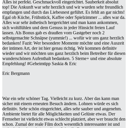
Alles ist perfekt. Geschmackvoll eingerichtet. Sauberkeit absolut
top! Die Ankunft war sehr herzlich und wir wurden sehr freundlich
empfangen und durch das Liebesnest geführt. Es fehlt an gar nichts!
Egal ob Küche, Frühstück, Kaffee oder Spielzimmer ... alles war da.
Alles war sehr ästhetisch hergerichtet und man kann ankommen,
sich wohlfühlen und dem Genuss in jeder Hinsicht freien Lauf
lassen. Als Bonus gab es draußen vom Gastgeber noch 2
selbstgemachte Schnäpse (yummie!) ... wofür wir uns ganz herzlich
bedanken! Fazit: Wer besondere Momente möchte und eine Auszeit
der intimen Art, der ist hier genau richtig. Wir kommen definitiv
wieder und wir möchten uns ganz herzlich beim Betreiber für diesen
wunderschönen Aufenthalt bedanken. 5 Sterne+ und eine absolute
Empfehlung! #Geheimtipp Saskia & Eric
Eric Bergmann
War ein sehr schöner Tag. Vielleicht zu kurz. Aber das kann man
sicher mit einem erneuten Besuch ändern. Lohnen würde es sich
definitiv. Sehr schön eingerichtet, alles sehr sauber und angenehm.
Ambiente bietet für alle Möglichkeiten und Gelüste etwas. Der
Fernseher ist vielleicht etwas schlecht platziert, aber wer braucht den
schon. Zumal der reale Film doch wesentlich interessanter ist und