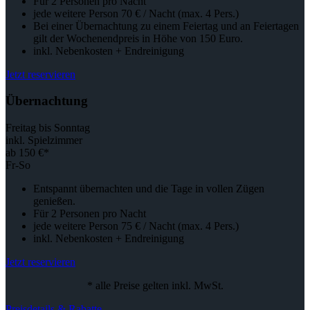
Für 2 Personen pro Nacht
jede weitere Person 70 € / Nacht (max. 4 Pers.)
Bei einer Übernachtung zu einem Feiertag und an Feiertagen
gilt der Wochenendpreis in Höhe von 150 Euro.
inkl. Nebenkosten + Endreinigung
Jetzt reservieren
Übernachtung
Freitag bis Sonntag
inkl. Spielzimmer
ab 150 €*
Fr-So
Entspannt übernachten und die Tage in vollen Zügen
genießen.
Für 2 Personen pro Nacht
jede weitere Person 75 € / Nacht (max. 4 Pers.)
inkl. Nebenkosten + Endreinigung
Jetzt reservieren
* alle Preise gelten inkl. MwSt.
Preisdetails & Rabatte