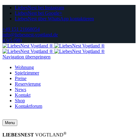
LiebesNest bei Instagram
LiebesNest bei Google+
LiebesNest über WhatsApp kontaktieren
+49 151 21668054
info@liebesnest-vogtland.de
4,9/5 (98)
Navigation überspringen
Wohnung
Spielzimmer
Preise
Reservierung
News
Kontakt
Shop
Kontaktforum
Menu
®
LIEBESNEST
VOGTLAND