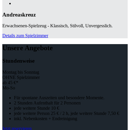
Andreaskreuz
Erwachsenen-Spielzeug - Klassisch, Stilvoll, Unvergesslich.
Details zum Spielzimmer
Unsere Angebote
Stundenweise
Montag bis Sonntag
OHNE Spielzimmer
ab 45 €*
Mo-So
Für spontane Auszeiten und besondere Momente.
2 Stunden Aufenthalt für 2 Personen
jede weitere Stunde 10 €
jede weitere Person 25 € / 2 h, jede weitere Stunde 7,50 €
inkl. Nebenkosten + Endreinigung
Jetzt reservieren