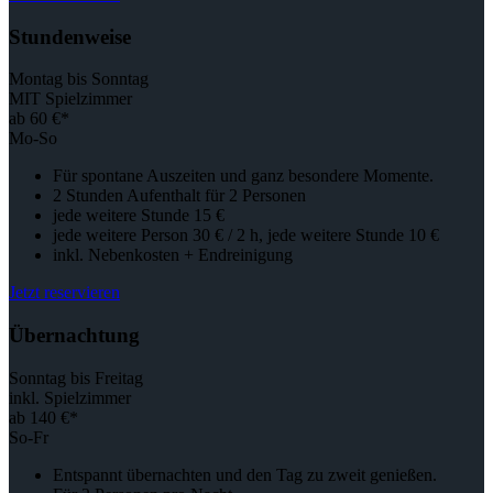
Stundenweise
Montag bis Sonntag
MIT Spielzimmer
ab 60 €*
Mo-So
Für spontane Auszeiten und ganz besondere Momente.
2 Stunden Aufenthalt für 2 Personen
jede weitere Stunde 15 €
jede weitere Person 30 € / 2 h, jede weitere Stunde 10 €
inkl. Nebenkosten + Endreinigung
Jetzt reservieren
Übernachtung
Sonntag bis Freitag
inkl. Spielzimmer
ab 140 €*
So-Fr
Entspannt übernachten und den Tag zu zweit genießen.