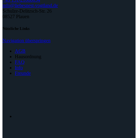
info@liebesnest-vogtland.de
Schulze-Delitzsch-Str. 26
08527 Plauen
Nützliche Links
Navigation überspringen
AGB
Hausordnung
FAQ
Info
Freunde