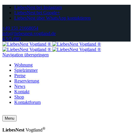
LiebesNest bei Instagram
LiebesNest bei Google+
LiebesNest über WhatsApp kontaktieren
+49 151 21668054
info@liebesnest-vogtland.de
4,9/5 (98)
Navigation überspringen
Wohnung
Spielzimmer
Preise
Reservierung
News
Kontakt
Shop
Kontaktforum
Menu
®
LiebesNest
Vogtland