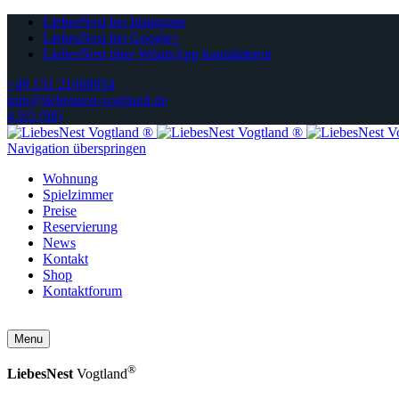
LiebesNest bei Instagram
LiebesNest bei Google+
LiebesNest über WhatsApp kontaktieren
+49 151 21668054
info@liebesnest-vogtland.de
4,9/5 (98)
Navigation überspringen
Wohnung
Spielzimmer
Preise
Reservierung
News
Kontakt
Shop
Kontaktforum
Menu
®
LiebesNest
Vogtland