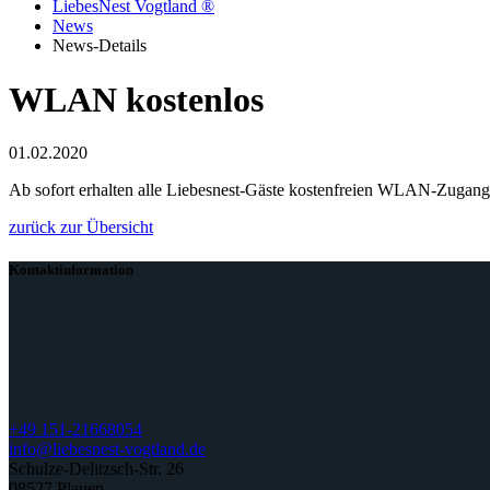
LiebesNest Vogtland ®
News
News-Details
WLAN kostenlos
01.02.2020
Ab sofort erhalten alle Liebesnest-Gäste kostenfreien WLAN-Zugang
zurück zur Übersicht
Kontaktinformation
+49 151-21668054
info@liebesnest-vogtland.de
Schulze-Delitzsch-Str. 26
08527 Plauen